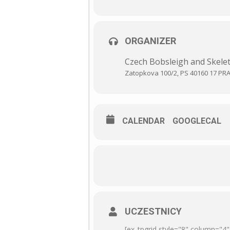
ORGANIZER
Czech Bobsleigh and Skele
Zatopkova 100/2, PS 40160 17 PRA
CALENDAR
GOOGLECAL
UCZESTNICY
[ex_tpgrid style="8" column="4