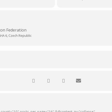
ton Federation
HA 6, Czech Republic
" count="10" posts_per_page="16" fullcontent_in="collapse"