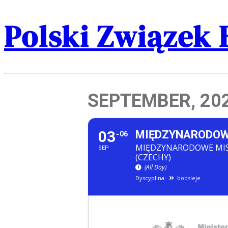
Polski Związek 
SEPTEMBER, 20
03
MIĘDZYNARODOWE
06
MIĘDZYNARODOWE MIST
SEP
(CZECHY)
(All Day)
Dyscyplina:
bobsleje