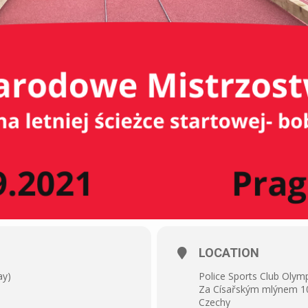
LOCATION
ay)
Police Sports Club Olym
Za Císařským mlýnem 10
Czechy