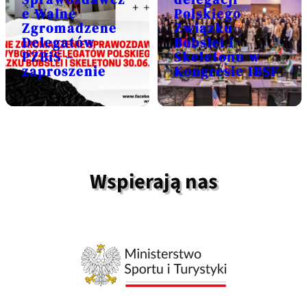
e Walne
Polskiego
Zgromadzene
Związku
Delegatów
Bobslei i
PZBiS –
Skeletonu w
zaproszenie
Kongresie IBSF
Wspierają nas