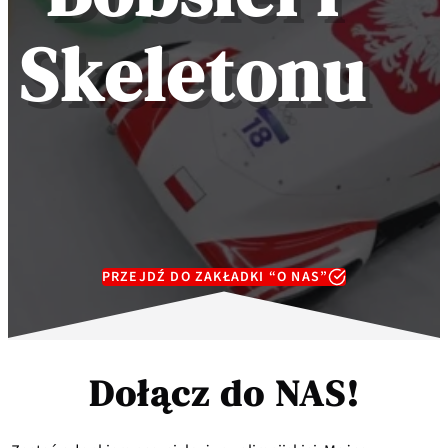
Skeletonu
PRZEJDŹ DO ZAKŁADKI “O NAS”
Dołącz do
NAS
!