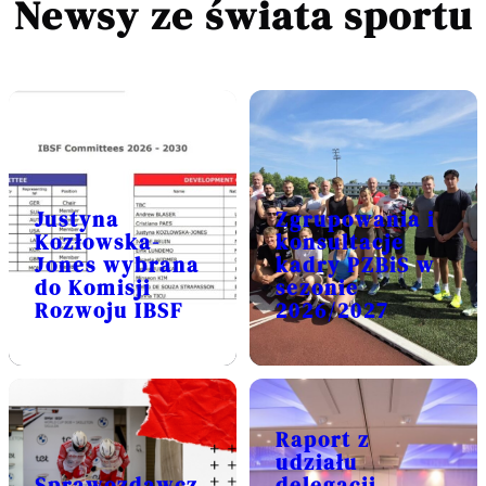
Newsy
ze świata sportu
Justyna
Zgrupowania i
Kozłowska-
konsultacje
Jones wybrana
kadry PZBiS w
do Komisji
sezonie
Rozwoju IBSF
2026/2027
Raport z
udziału
Sprawozdawcz
delegacji