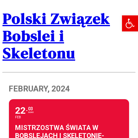
Polski Związek
Open 
Bobslei i
Skeletonu
FEBRUARY, 2024
22
03
MAR
FEB
MISTRZOSTWA ŚWIATA W
BOBSLEJACH I SKELETONIE-