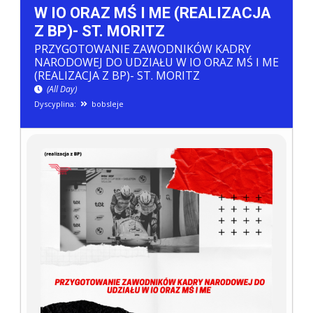
W IO ORAZ MŚ I ME (REALIZACJA
Z BP)- ST. MORITZ
PRZYGOTOWANIE ZAWODNIKÓW KADRY
NARODOWEJ DO UDZIAŁU W IO ORAZ MŚ I ME
(REALIZACJA Z BP)- ST. MORITZ
(All Day)
Dyscyplina:
bobsleje