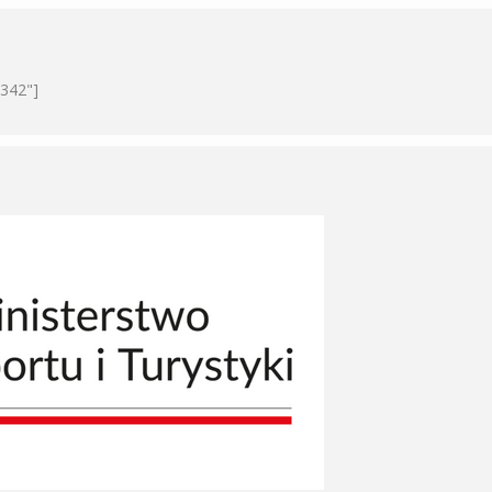
9342"]