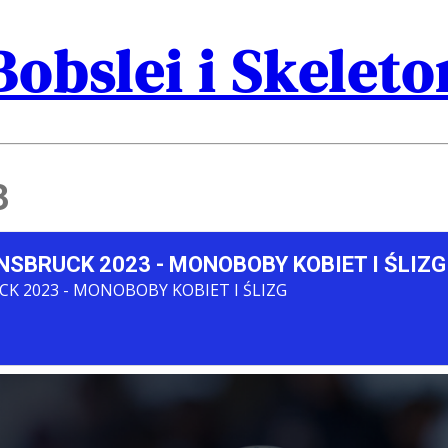
Bobslei i Skelet
3
SBRUCK 2023 - MONOBOBY KOBIET I ŚLIZG
K 2023 - MONOBOBY KOBIET I ŚLIZG