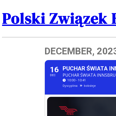
Polski Związek 
DECEMBER, 202
16
PUCHAR ŚWIATA INN
PUCHAR ŚWIATA INNSBRUC
DEC
10:00 - 10:41
Dyscyplina:
bobsleje