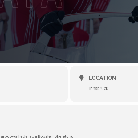
LOCATION
Innsbruck
arodowa Federacja Bobslei i Skeletonu