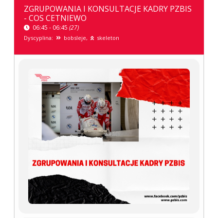
ZGRUPOWANIA I KONSULTACJE KADRY PZBIS
- COS CETNIEWO
06:45 - 06:45
(27)
Dyscyplina:
bobsleje,
skeleton