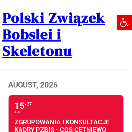
Polski Związek
Open 
Bobslei i
Skeletonu
AUGUST, 2026
15
27
AUG
ZGRUPOWANIA I KONSULTACJE
KADRY PZBIS - COS CETNIEWO