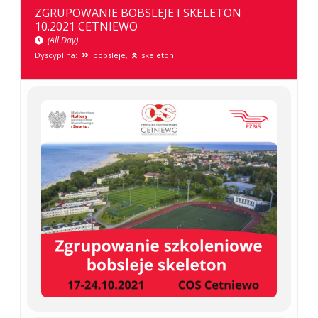
ZGRUPOWANIE BOBSLEJE I SKELETON
10.2021 CETNIEWO
(All Day)
Dyscyplina:
bobsleje,
skeleton