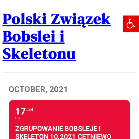
Polski Związek
Open 
Bobslei i
Skeletonu
OCTOBER, 2021
17
24
OCT
ZGRUPOWANIE BOBSLEJE I
SKELETON 10.2021 CETNIEWO