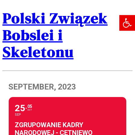
Polski Związek
Open 
Bobslei i
Skeletonu
SEPTEMBER, 2023
25
05
OCT
SEP
ZGRUPOWANIE KADRY
NARODOWEJ - CETNIEWO