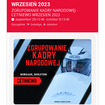
WRZESIEŃ 2023
ZGRUPOWANIE KADRY NARODOWEJ -
CETNIEWO WRZESIEŃ 2023
(september 25) 13:48 - (october 5) 13:48
Dyscyplina:
bobsleje,
skeleton