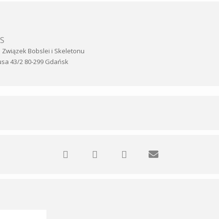
iS
i Związek Bobslei i Skeletonu
usa 43/2 80-299 Gdańsk