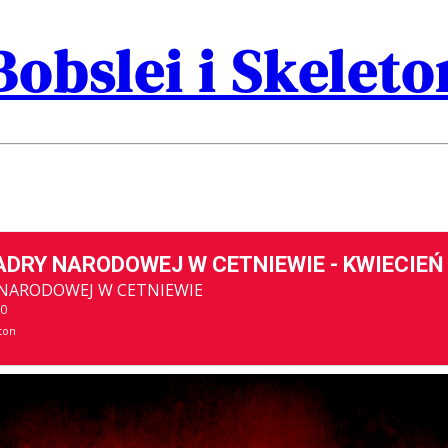
Bobslei i Skelet
DRY NARODOWEJ W CETNIEWIE - KWIECIEŃ
NARODOWEJ W CETNIEWIE
00
ton