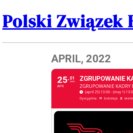
Polski Związek 
APRIL, 2022
25
ZGRUPOWANIE KA
01
MAY
ZGRUPOWANIE KADRY 
APR
(april 25) 13:00 - (may 1) 13:
Dyscyplina:
bobsleje,
skele