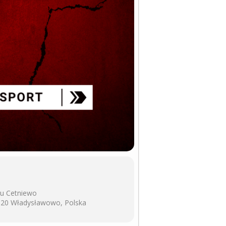
tu Cetniewo
-120 Władysławowo, Polska