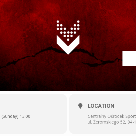
LOCATION
1 (Sunday) 13:00
Centralny Ośrodek Spor
ul. Żeromskiego 52, 84