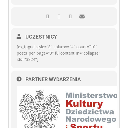
UCZESTNICY
[ex_tpgrid style="8" column="4" count="10"
posts_per_page="3" fullcontent_in="collapse"
ids="3824"]
PARTNER WYDARZENIA