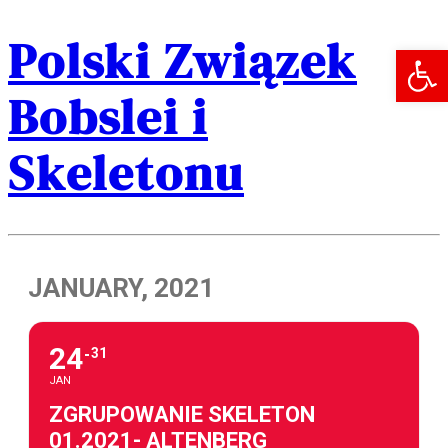
Polski Związek
Open 
Bobslei i
Skeletonu
JANUARY, 2021
24
31
JAN
ZGRUPOWANIE SKELETON
01.2021- ALTENBERG