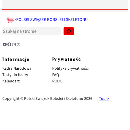
S
z
POLSKI ZWIĄZEK BOBSLEI I SKELETONU
u
k
a
j
YouTube
Facebook
Instagram
X
Informacje
Prywatność
Kadra Narodowa
Polityka prywatności
Testy do Kadry
FAQ
Kalendarz
RODO
Copyright © Polski Związek Bobslei i Skeletonu 2026
Top ↑