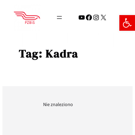
Przejdź
do
Open 
YouTube
Facebook
Instagram
X
treści
Tag:
Kadra
Nie znaleziono