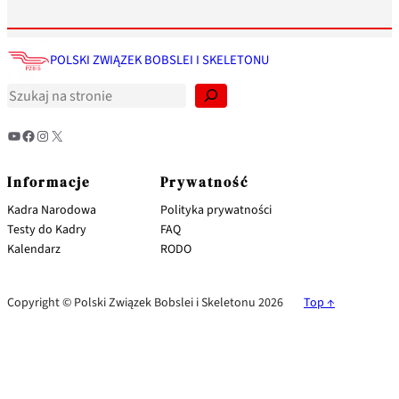
S
z
POLSKI ZWIĄZEK BOBSLEI I SKELETONU
u
k
a
j
YouTube
Facebook
Instagram
X
Informacje
Prywatność
Kadra Narodowa
Polityka prywatności
Testy do Kadry
FAQ
Kalendarz
RODO
Copyright © Polski Związek Bobslei i Skeletonu 2026
Top ↑