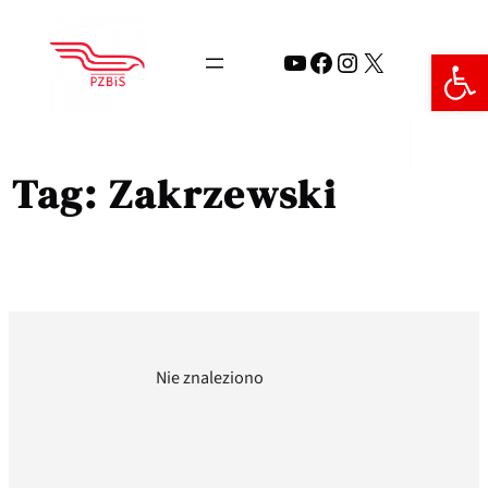
Przejdź
do
Open 
YouTube
Facebook
Instagram
X
treści
Tag:
Zakrzewski
Nie znaleziono