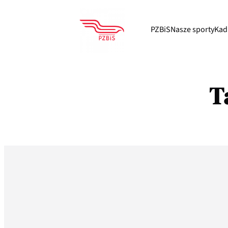
Przejdź
do
PZBiS
Nasze sporty
Kad
treści
T