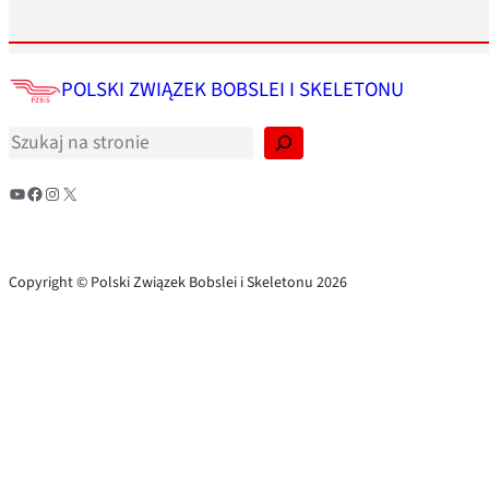
S
POLSKI ZWIĄZEK BOBSLEI I SKELETONU
z
u
k
a
j
YouTube
Facebook
Instagram
X
Copyright © Polski Związek Bobslei i Skeletonu 2026