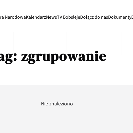
ra Narodowa
Kalendarz
News
TV Bobsleje
Dołącz do nas
Dokumenty
ag:
zgrupowanie
Nie znaleziono