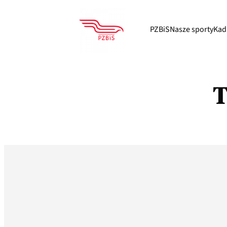
Przejdź
do
PZBiS
Nasze sporty
Kad
treści
T