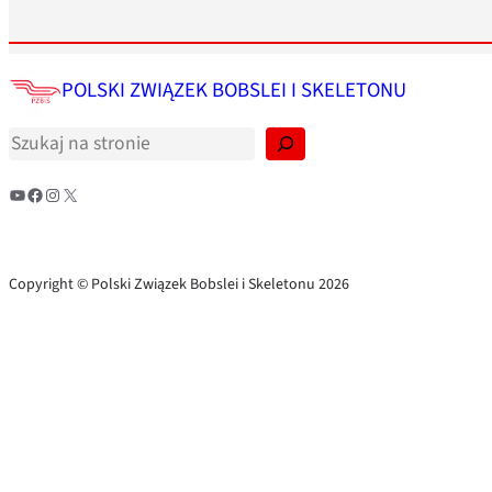
S
POLSKI ZWIĄZEK BOBSLEI I SKELETONU
z
u
k
a
j
YouTube
Facebook
Instagram
X
Copyright © Polski Związek Bobslei i Skeletonu 2026