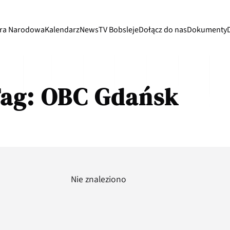
ra Narodowa
Kalendarz
News
TV Bobsleje
Dołącz do nas
Dokumenty
ag:
OBC Gdańsk
Nie znaleziono