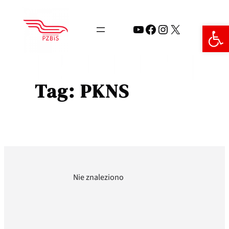
Przejdź
do
Open 
YouTube
Facebook
Instagram
X
treści
Tag:
PKNS
Nie znaleziono