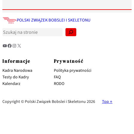
S
z
POLSKI ZWIĄZEK BOBSLEI I SKELETONU
u
k
a
j
YouTube
Facebook
Instagram
X
Informacje
Prywatność
Kadra Narodowa
Polityka prywatności
Testy do Kadry
FAQ
Kalendarz
RODO
Copyright © Polski Związek Bobslei i Skeletonu 2026
Top ↑