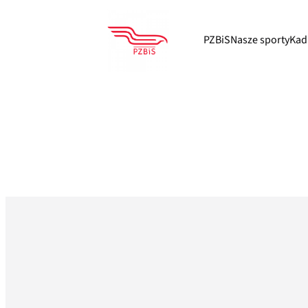
Przejdź
do
PZBiS
Nasze sporty
Kad
treści