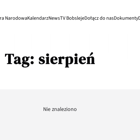
ra Narodowa
Kalendarz
News
TV Bobsleje
Dołącz do nas
Dokumenty
Tag:
sierpień
Nie znaleziono