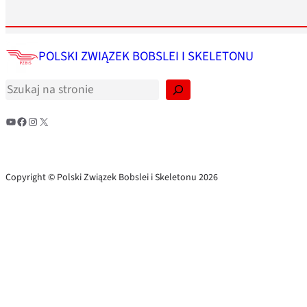
S
POLSKI ZWIĄZEK BOBSLEI I SKELETONU
z
u
k
a
j
YouTube
Facebook
Instagram
X
Copyright © Polski Związek Bobslei i Skeletonu 2026