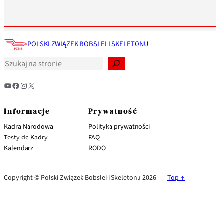
S
z
POLSKI ZWIĄZEK BOBSLEI I SKELETONU
u
k
a
j
YouTube
Facebook
Instagram
X
Informacje
Prywatność
Kadra Narodowa
Polityka prywatności
Testy do Kadry
FAQ
Kalendarz
RODO
Copyright © Polski Związek Bobslei i Skeletonu 2026
Top ↑