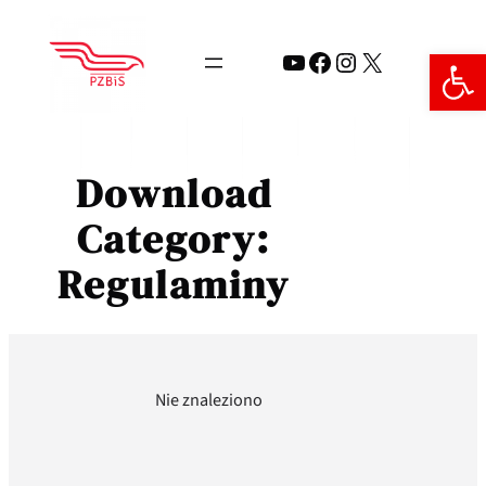
Przejdź
do
Open 
YouTube
Facebook
Instagram
X
treści
Download
Category:
Regulaminy
Nie znaleziono