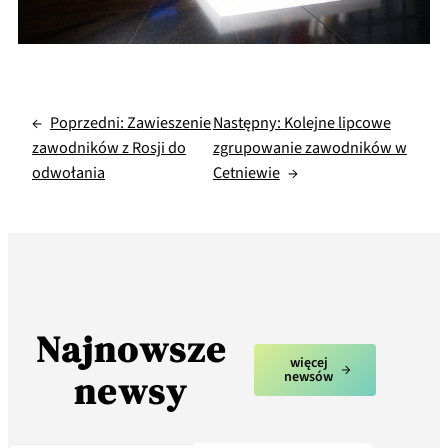
←
Poprzedni:
Zawieszenie
Następny:
Kolejne lipcowe
zawodników z Rosji do
zgrupowanie zawodników w
odwołania
Cetniewie
→
Najnowsze
więcej
newsy
newsów