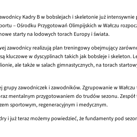
awodnicy Kadry B w bobslejach i skeletonie już intensywni
tu – Ośrodku Przygotowań Olimpijskich w Wałczu rozpoczął 
we starty na lodowych torach Europy i świata.
 zawodnicy realizują plan treningowy obejmujący zarówno 
 są kluczowe w dyscyplinach takich jak bobsleje i skeleton. L
adionie, ale także w salach gimnastycznych, na torach starto
ej grupy zawodniczek i zawodników. Zgrupowanie w Wałczu to 
oraz mentalnym przygotowaniem do trudów sezonu. Zespół 
czem sportowym, regeneracyjnym i medycznym.
adry i już teraz możemy powiedzieć, że fundamenty pod se