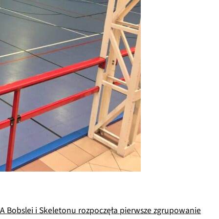
 Bobslei i Skeletonu rozpoczęła pierwsze zgrupowanie