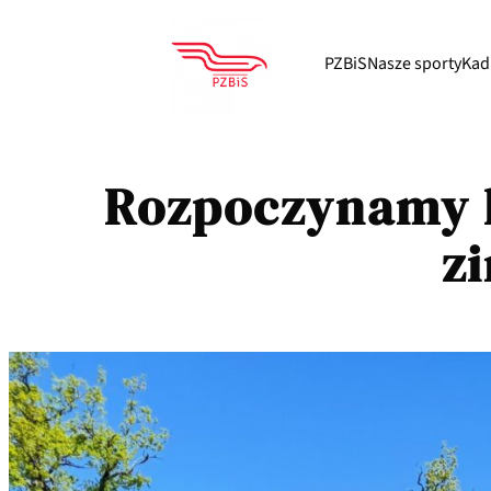
PZBiS
Nasze sporty
Kad
Rozpoczynamy l
z