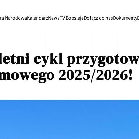
ra Narodowa
Kalendarz
News
TV Bobsleje
Dołącz do nas
Dokumenty
etni cykl przygotow
imowego 2025/2026!