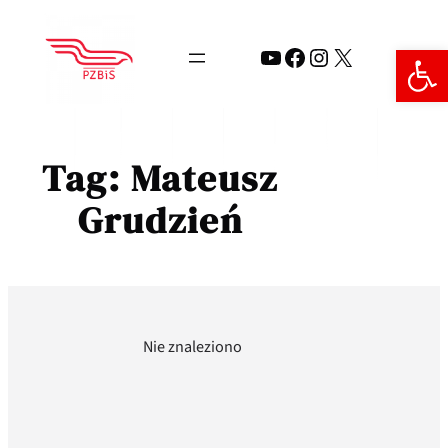
Przejdź
do
Open 
YouTube
Facebook
Instagram
X
treści
Tag:
Mateusz
Grudzień
Nie znaleziono