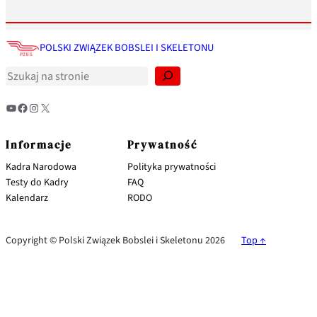
S
z
POLSKI ZWIĄZEK BOBSLEI I SKELETONU
u
k
a
j
YouTube
Facebook
Instagram
X
Informacje
Prywatność
Kadra Narodowa
Polityka prywatności
Testy do Kadry
FAQ
Kalendarz
RODO
Copyright © Polski Związek Bobslei i Skeletonu 2026
Top ↑