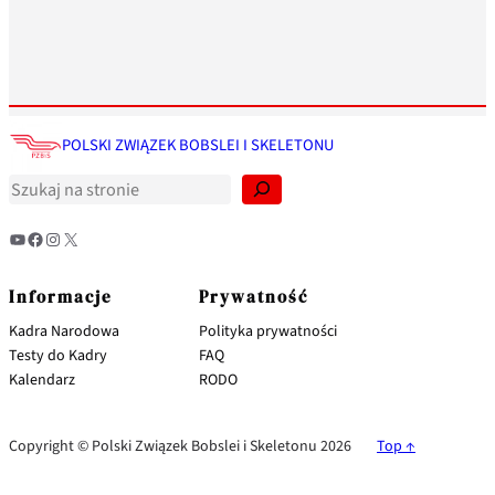
S
z
POLSKI ZWIĄZEK BOBSLEI I SKELETONU
u
k
a
j
YouTube
Facebook
Instagram
X
Informacje
Prywatność
Kadra Narodowa
Polityka prywatności
Testy do Kadry
FAQ
Kalendarz
RODO
Copyright © Polski Związek Bobslei i Skeletonu 2026
Top ↑