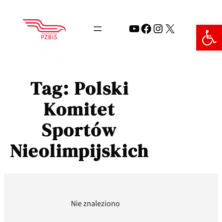
Przejdź
do
Open 
YouTube
Facebook
Instagram
X
treści
Tag:
Polski
Komitet
Sportów
Nieolimpijskich
Nie znaleziono