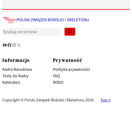
S
z
POLSKI ZWIĄZEK BOBSLEI I SKELETONU
u
k
a
j
YouTube
Facebook
Instagram
X
Informacje
Prywatność
Kadra Narodowa
Polityka prywatności
Testy do Kadry
FAQ
Kalendarz
RODO
Copyright © Polski Związek Bobslei i Skeletonu 2026
Top ↑