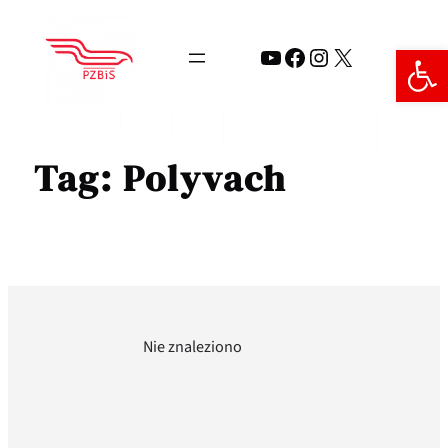
Przejdź
do
Open 
YouTube
Facebook
Instagram
X
treści
Tag:
Polyvach
Nie znaleziono