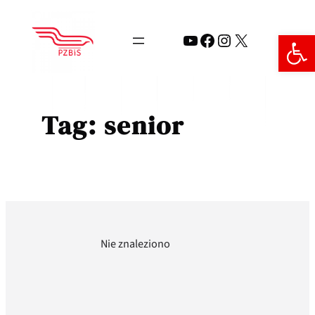
Przejdź
do
Open 
YouTube
Facebook
Instagram
X
treści
Tag:
senior
Nie znaleziono