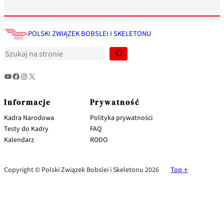
S
z
POLSKI ZWIĄZEK BOBSLEI I SKELETONU
u
k
a
j
YouTube
Facebook
Instagram
X
Informacje
Prywatność
Kadra Narodowa
Polityka prywatności
Testy do Kadry
FAQ
Kalendarz
RODO
Copyright © Polski Związek Bobslei i Skeletonu 2026
Top ↑