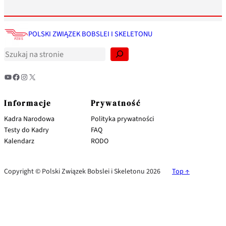
S
z
POLSKI ZWIĄZEK BOBSLEI I SKELETONU
u
k
a
j
YouTube
Facebook
Instagram
X
Informacje
Prywatność
Kadra Narodowa
Polityka prywatności
Testy do Kadry
FAQ
Kalendarz
RODO
Copyright © Polski Związek Bobslei i Skeletonu 2026
Top ↑