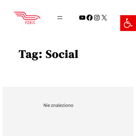
Przejdź
do
Open 
YouTube
Facebook
Instagram
X
treści
Tag:
Social
Nie znaleziono