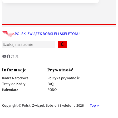
S
z
POLSKI ZWIĄZEK BOBSLEI I SKELETONU
u
k
a
j
YouTube
Facebook
Instagram
X
Informacje
Prywatność
Kadra Narodowa
Polityka prywatności
Testy do Kadry
FAQ
Kalendarz
RODO
Copyright © Polski Związek Bobslei i Skeletonu 2026
Top ↑