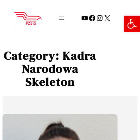
Przejdź
do
Open 
YouTube
Facebook
Instagram
X
treści
Category:
Kadra
Narodowa
Skeleton