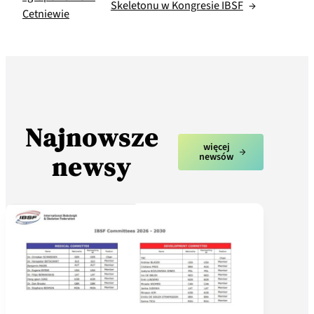
Skeletonu w Kongresie IBSF
→
Cetniewie
Najnowsze
więcej
newsy
newsów