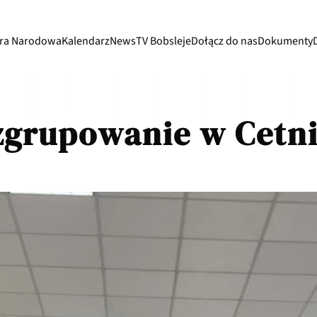
ra Narodowa
Kalendarz
News
TV Bobsleje
Dołącz do nas
Dokumenty
zgrupowanie w Cetn