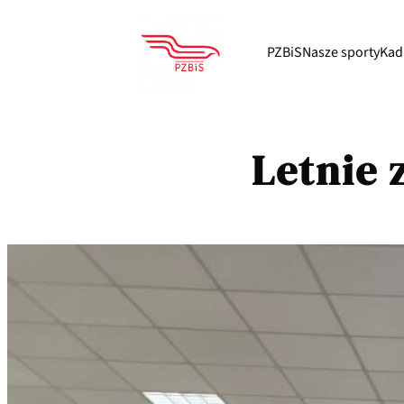
PZBiS
Nasze sporty
Kad
Letnie 