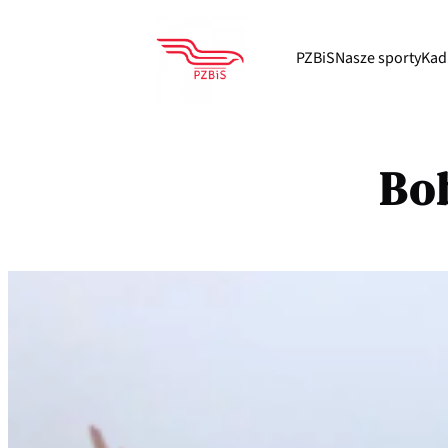
Przejdź
do
PZBiS
Nasze sporty
Kad
treści
Bob