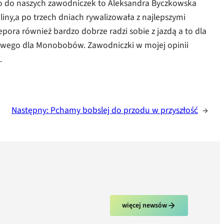
Co do naszych zawodniczek to Aleksandra Byczkowska
iny,a po trzech dniach rywalizowała z najlepszymi
ra również bardzo dobrze radzi sobie z jazdą a to dla
ściwego dla Monobobów. Zawodniczki w mojej opinii
.
Następny:
Pchamy bobslej do przodu w przyszłość
→
więcej newsów