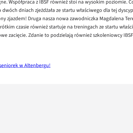
ne. Współpraca z IBSF również stoi na wysokim poziomie. 
dwóch dniach zjeżdżała ze startu właściwego dla tej dyscypl
ny zjazdem! Druga nasza nowa zawodniczka Magdalena Terepo
rótkim czasie również startuje na treningach ze startu wła
e zacięcie. Zdanie to podzielają również szkoleniowcy IBSF
seniorek w Altenbergu!