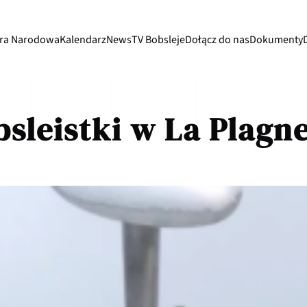
ra Narodowa
Kalendarz
News
TV Bobsleje
Dołącz do nas
Dokumenty
sleistki w La Plagn