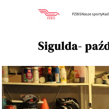
PZBiS
Nasze sporty
Kad
Sigulda- paź