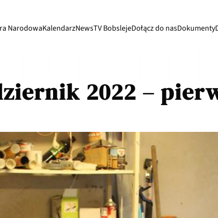
ra Narodowa
Kalendarz
News
TV Bobsleje
Dołącz do nas
Dokumenty
dziernik 2022 – pier