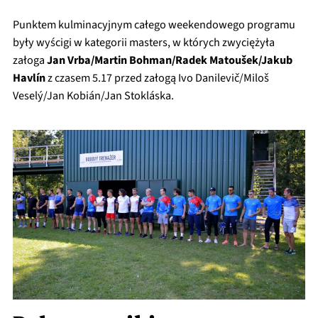
Punktem kulminacyjnym całego weekendowego programu
były wyścigi w kategorii masters, w których zwyciężyła
załoga
Jan Vrba/Martin Bohman/Radek Matoušek/Jakub
Havlín
z czasem 5.17 przed załogą Ivo Danilevič/Miloš
Veselý/Jan Kobián/Jan Stokláska.