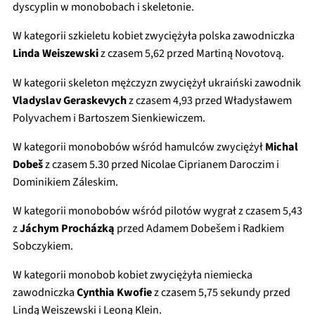
dyscyplin w monobobach i skeletonie.
W kategorii szkieletu kobiet zwyciężyła polska zawodniczka
Linda Weiszewski
z czasem 5,62 przed Martiną Novotovą.
W kategorii skeleton mężczyzn zwyciężył ukraiński zawodnik
Vladyslav Geraskevych
z czasem 4,93 przed Władysławem
Polyvachem i Bartoszem Sienkiewiczem.
W kategorii monobobów wśród hamulców zwyciężył
Michal
Dobeš
z czasem 5.30 przed Nicolae Ciprianem Daroczim i
Dominikiem Záleskim.
W kategorii monobobów wśród pilotów wygrał z czasem 5,43
z
Jáchym Procházką
przed Adamem Dobešem i Radkiem
Sobczykiem.
W kategorii monobob kobiet zwyciężyła niemiecka
zawodniczka
Cynthia Kwofie
z czasem 5,75 sekundy przed
Lindą Weiszewski i Leoną Klein.