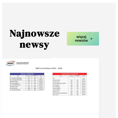
Najnowsze
więcej
newsy
newsów