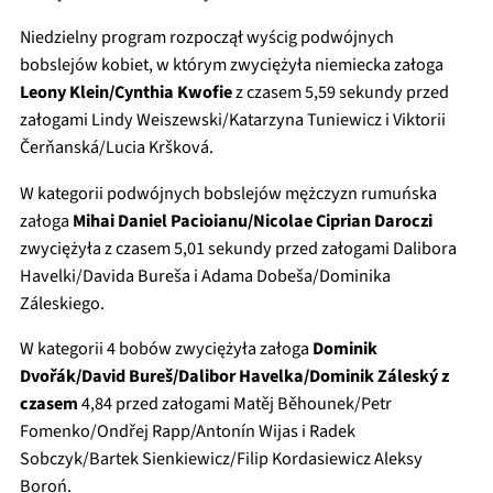
Niedzielny program rozpoczął wyścig podwójnych
bobslejów kobiet, w którym zwyciężyła niemiecka załoga
Leony Klein/Cynthia Kwofie
z czasem 5,59 sekundy przed
załogami Lindy Weiszewski/Katarzyna Tuniewicz i Viktorii
Čerňanská/Lucia Kršková.
W kategorii podwójnych bobslejów mężczyzn rumuńska
załoga
Mihai Daniel Pacioianu/Nicolae Ciprian Daroczi
zwyciężyła z czasem 5,01 sekundy przed załogami Dalibora
Havelki/Davida Bureša i Adama Dobeša/Dominika
Záleskiego.
W kategorii 4 bobów zwyciężyła załoga
Dominik
Dvořák/David Bureš/Dalibor Havelka/Dominik Záleský z
czasem
4,84 przed załogami Matěj Běhounek/Petr
Fomenko/Ondřej Rapp/Antonín Wijas i Radek
Sobczyk/Bartek Sienkiewicz/Filip Kordasiewicz Aleksy
Boroń.