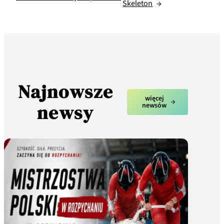
Skeleton
→
Najnowsze
więcej
newsy
newsów