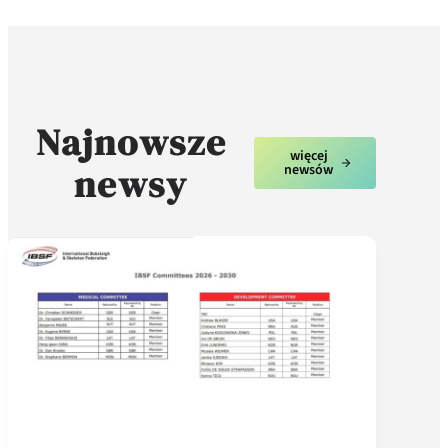
Najnowsze
więcej
newsy
newsów