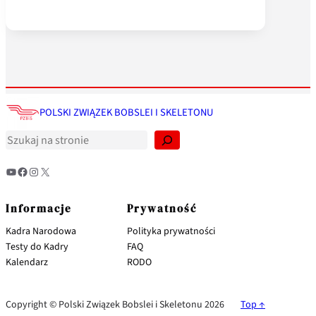
S
z
POLSKI ZWIĄZEK BOBSLEI I SKELETONU
u
k
a
j
YouTube
Facebook
Instagram
X
Informacje
Prywatność
Kadra Narodowa
Polityka prywatności
Testy do Kadry
FAQ
Kalendarz
RODO
Copyright © Polski Związek Bobslei i Skeletonu 2026
Top ↑