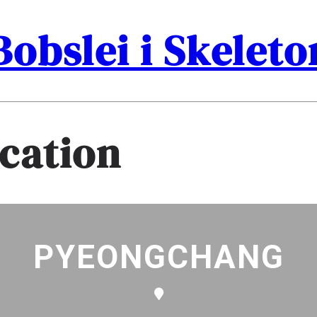
Bobslei i Skelet
ocation
PYEONGCHANG